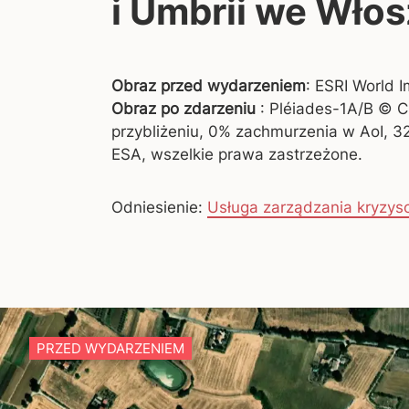
i Umbrii we Wło
Obraz przed wydarzeniem
: ESRI World 
Obraz po zdarzeniu
: Pléiades-1A/B © 
przybliżeniu, 0% zachmurzenia w AoI, 3
ESA, wszelkie prawa zastrzeżone.
Odniesienie:
Usługa zarządzania kryzy
PRZED WYDARZENIEM