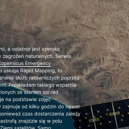
, a ostatnio jest szeroko
zagrożeń naturalnych. Serwis
Copernicus Emergency
ci usługa Rapid Mapping, to
ierania służb ratowniczych poprzez
mi. Przykładem takiego wsparcia
ionych ze stanem sprzed
je na podstawie zdjęć
y zajmuje od kilku godzin do nawet
 ponieważ czas dostarczenia zależy
astrofą znajdzie się w polu
 Ziemi satelitów. Samo