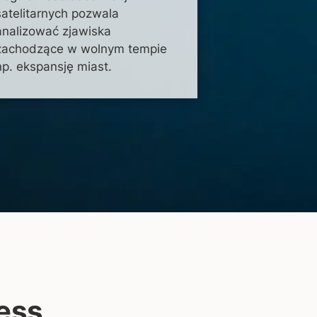
satelitarnych pozwala
analizować zjawiska
zachodzące w wolnym tempie
np. ekspansję miast.
ess