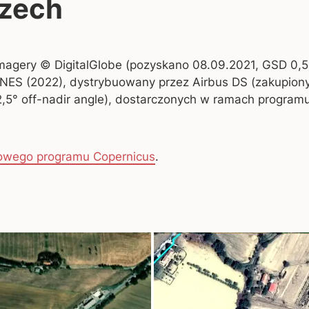
szech
Imagery © DigitalGlobe (pozyskano 08.09.2021, GSD 0,5
CNES (2022), dystrybuowany przez Airbus DS (zakupion
2,5° off-nadir angle), dostarczonych w ramach progra
sowego programu Copernicus
.