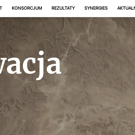
T
KONSORCJUM
REZULTATY
SYNERGIES
AKTUAL
acja