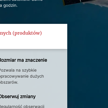
a godzin.
anych (produktów)
Rozmiar ma znaczenie
Pozwala na szybkie
opracowywanie dużych
obszarów.
Obserwuj zmiany
Regularność obserwacji