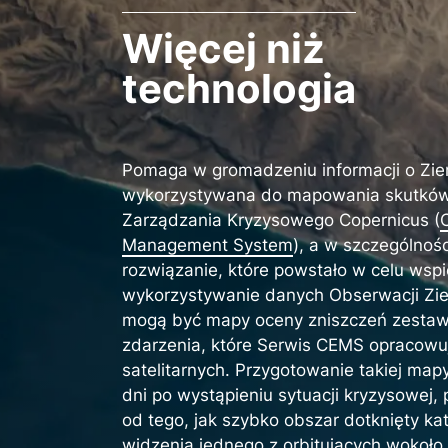
Więcej niż
technologia
Pomaga w gromadzeniu informacji o Ziemi
wykorzystywana do mapowania skutków 
Zarządzania Kryzysowego Copernicus (
Management System
), a w szczególnoś
rozwiązanie, które powstało w celu wsp
wykorzystywanie danych Obserwacji Zie
mogą być mapy oceny zniszczeń zestaw
zdarzenia, które Serwis CEMS opracowu
satelitarnych. Przygotowanie takiej map
dni po wystąpieniu sytuacji kryzysowej,
od tego, jak szybko obszar dotknięty kat
widzenia jednego z orbitujących wokoło